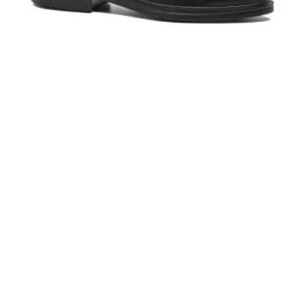
Loaferi damă Formazione esențiali negri, din piele naturală FNX30557-39
272,00 RON
ADAUGĂ ÎN COȘ
-30%