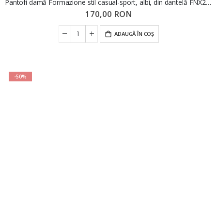
Pantofi damă Formazione stil casual-sport, albi, din dantelă FNX23Y209
170,00 RON
ADAUGĂ ÎN COȘ
-50%