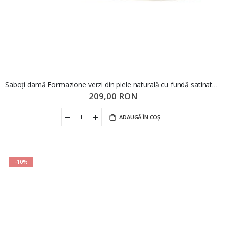
Saboți damă Formazione verzi din piele naturală cu fundă satinată FNX637-1
209,00 RON
ADAUGĂ ÎN COȘ
-10%