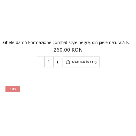
Ghete damă Formazione combat style negre, din piele naturală FNX22373
260,00 RON
ADAUGĂ ÎN COȘ
-10%