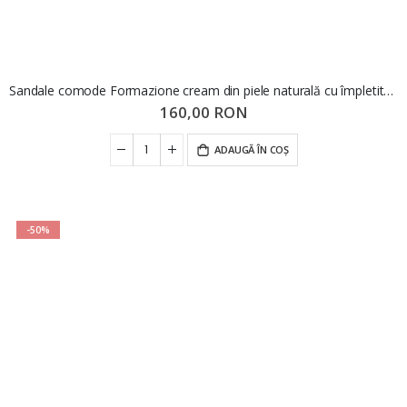
Sandale comode Formazione cream din piele naturală cu împletituri FNX8702-1
160,00 RON
ADAUGĂ ÎN COȘ
-50%