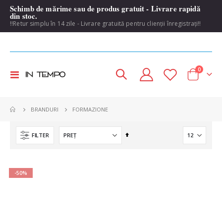
Schimb de mărime sau de produs gratuit - Livrare rapidă
din stoc.
!!Retur simplu în 14 zile - Livrare gratuită pentru clienții înregistrați!!
items
0
Toggle
Cart
Nav
FORMAZIONE
BRANDURI
Set
FILTER
Descending
Direction
-50%