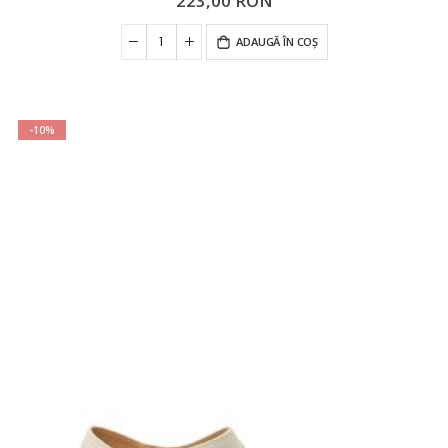
223,00 RON
ADAUGĂ ÎN COȘ
-10%