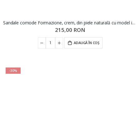
Sandale comode Formazione, crem, din piele naturală cu model inimioare FNX50038
215,00 RON
ADAUGĂ ÎN COȘ
-30%