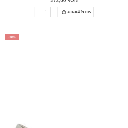
272,00 RON
ADAUGĂ ÎN COȘ
-30%