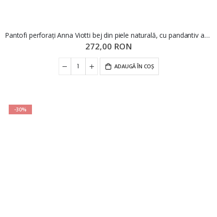
Pantofi perforați Anna Viotti bej din piele naturală, cu pandantiv auriu GOR5680
272,00 RON
ADAUGĂ ÎN COȘ
-30%