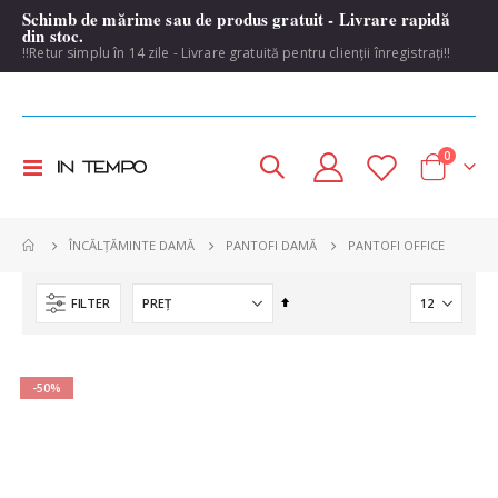
Schimb de mărime sau de produs gratuit - Livrare rapidă
din stoc.
!!Retur simplu în 14 zile - Livrare gratuită pentru clienții înregistrați!!
items
0
Toggle
Cart
Nav
PANTOFI OFFICE
ÎNCĂLȚĂMINTE DAMĂ
PANTOFI DAMĂ
Set
FILTER
Descending
Direction
-50%