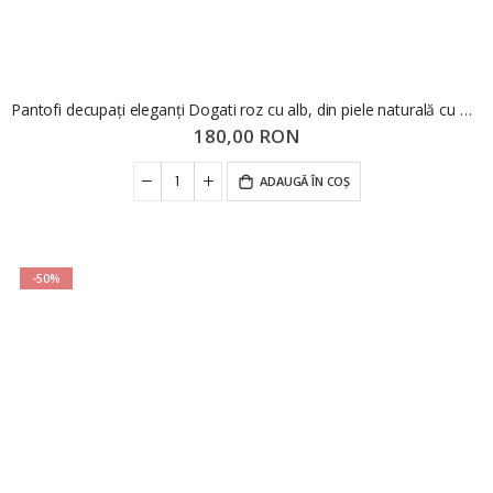
Pantofi decupați eleganți Dogati roz cu alb, din piele naturală cu model perforat MIR991
180,00 RON
ADAUGĂ ÎN COȘ
-50%