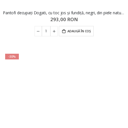
Pantofi decupați Dogati, cu toc jos și fundiță, negri, din piele naturală MIR1385
293,00 RON
ADAUGĂ ÎN COȘ
-30%