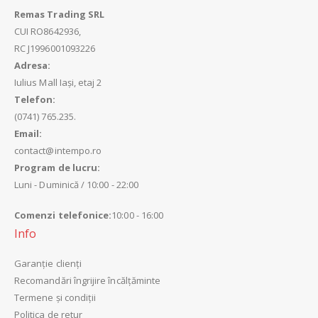
Remas Trading SRL
CUI
RO8642936,
RC
J1996001093226
Adresa:
Iulius Mall Iași, etaj 2
Telefon:
(0741) 765.235.
Email:
contact@intempo.ro
Program de lucru:
Luni - Duminică / 10:00 - 22:00
Comenzi telefonice:
10:00 - 16:00
Info
Garanție clienți
Recomandări îngrijire încălțăminte
Termene și condiții
Politica de retur