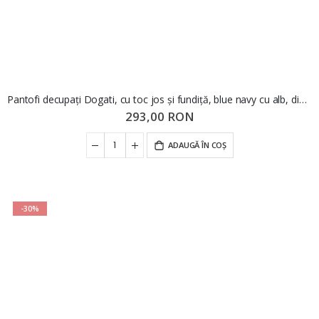
Pantofi decupați Dogati, cu toc jos și fundiță, blue navy cu alb, din piele naturală MIR1385
293,00 RON
ADAUGĂ ÎN COȘ
-30%