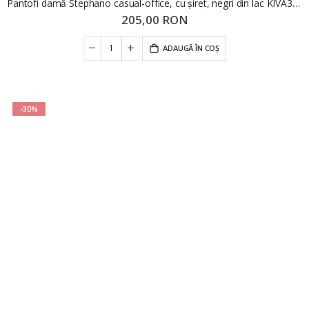
Pantofi damă Stephano casual-office, cu șiret, negri din lac KIVA3113
205,00 RON
ADAUGĂ ÎN COȘ
-30%