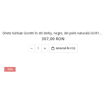
Ghete bărbați Goretti în stil derby, negre, din piele naturală GOR125N
307,00 RON
ADAUGĂ ÎN COȘ
-30%