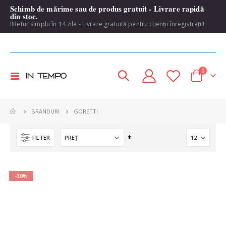
Schimb de mărime sau de produs gratuit - Livrare rapidă
din stoc.
!!Retur simplu în 14 zile - Livrare gratuită pentru clienții înregistrați!!
items
0
Toggle
Cart
Nav
GORETTI
BRANDURI
Set
FILTER
Descending
Direction
-30%