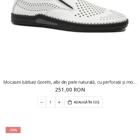
Mocasini bărbați Goretti, albi din piele naturală, cu perforații și modele GOR1049
251,00 RON
ADAUGĂ ÎN COȘ
-30%