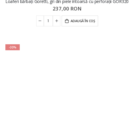
Loaferi bărbați Goretti, gri din piele întoarsă cu perforații GOR320
237,00 RON
ADAUGĂ ÎN COȘ
-30%