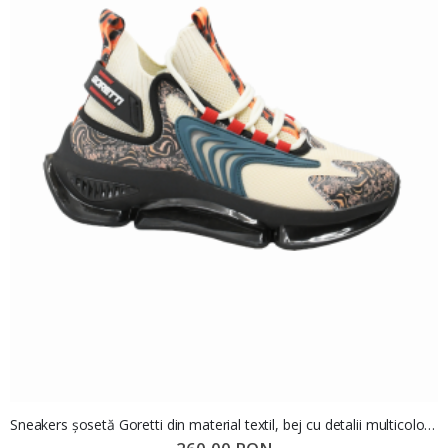
Sneakers șosetă Goretti din material textil, bej cu detalii multicolor GOR31091