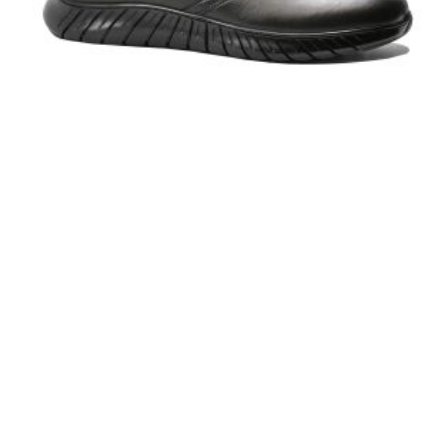
Ghete bărbați Goretti în stil clasic, maro din piele naturală GOR1948
349,00 RON
ADAUGĂ ÎN COȘ
INFORMATII UTILE