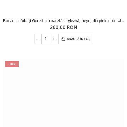
Bocanci bărbați Goretti cu baretă la gleznă, negri, din piele naturală GOR7824N
260,00 RON
ADAUGĂ ÎN COȘ
-10%