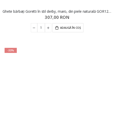
Ghete bărbați Goretti în stil derby, maro, din piele naturală GOR125M
307,00 RON
ADAUGĂ ÎN COȘ
-30%