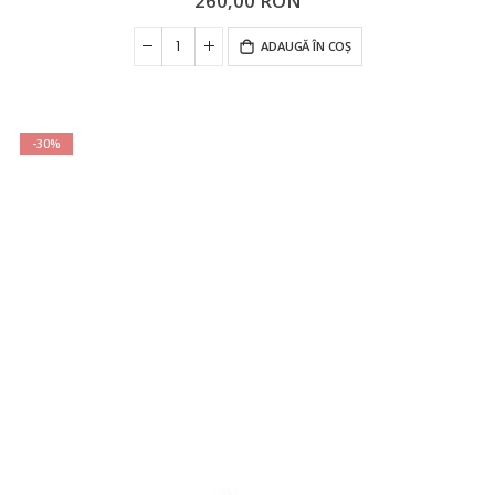
260,00 RON
ADAUGĂ ÎN COȘ
-30%