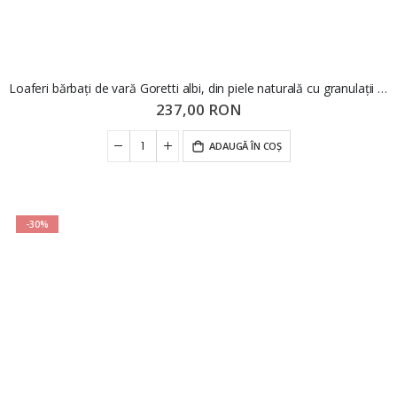
Loaferi bărbați de vară Goretti albi, din piele naturală cu granulații GOR224
237,00 RON
ADAUGĂ ÎN COȘ
-30%