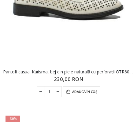
Pantofi casual Karisma, bej din piele naturală cu perforații OTR60019
230,00 RON
ADAUGĂ ÎN COȘ
-30%