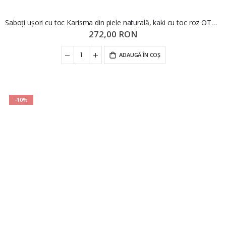
Saboți ușori cu toc Karisma din piele naturală, kaki cu toc roz OTR60019
272,00 RON
ADAUGĂ ÎN COȘ
-10%