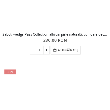
Saboți wedge Pass Collection albi din piele naturală, cu floare decorativă OTR70436
230,00 RON
ADAUGĂ ÎN COȘ
-30%