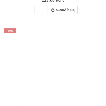
223,00 RON
ADAUGĂ ÎN COȘ
-30%