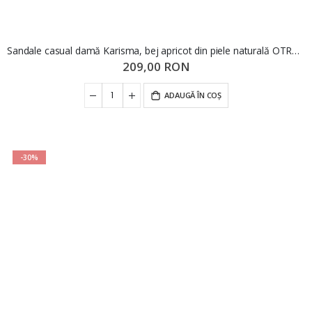
Sandale casual damă Karisma, bej apricot din piele naturală OTR60001
209,00 RON
ADAUGĂ ÎN COȘ
-30%