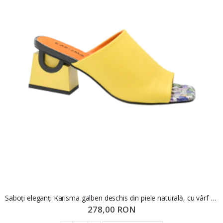
Saboți eleganți Karisma galben deschis din piele naturală, cu vârf pătrat mozaic OTR80001
278,00 RON