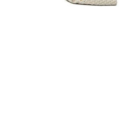
Saboți eleganți Karisma bej deschis, cu model împletit OTR80005
341,00 RON
ADAUGĂ ÎN COȘ
INFORMATII UTILE