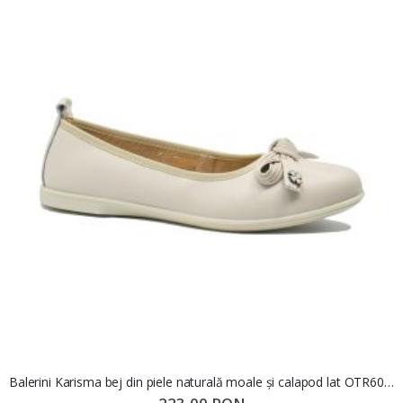
Balerini Karisma bej din piele naturală moale și calapod lat OTR60003