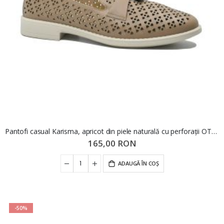
Pantofi casual Karisma, apricot din piele naturală cu perforații OTR60019
165,00 RON
ADAUGĂ ÎN COȘ
-50%