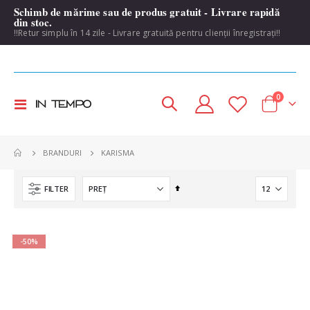
Schimb de mărime sau de produs gratuit - Livrare rapidă
din stoc.
!!Retur simplu în 14 zile - Livrare gratuită pentru clienții înregistrați!!
items
0
Toggle
Cart
Nav
KARISMA
BRANDURI
Set
FILTER
Descending
Direction
-50%