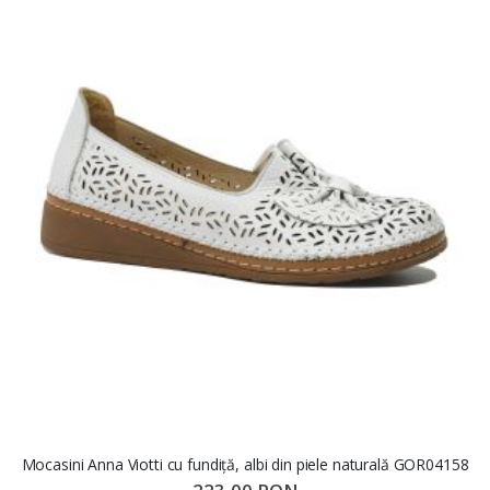
Mocasini Anna Viotti cu fundiță, albi din piele naturală GOR04158