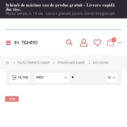
Schimb de mărime sau de produs gratuit - Livrare rapidă
din stoc.
!!Retur simplu în 14 zile - Livrare gratuită pentru clienții înregistrați!!
items
0
Toggle
Cart
Nav
MOCASINI
ÎNCĂLȚĂMINTE DAMĂ
PRIMĂVARĂ DAMĂ
Set
FILTER
Descending
Direction
-50%