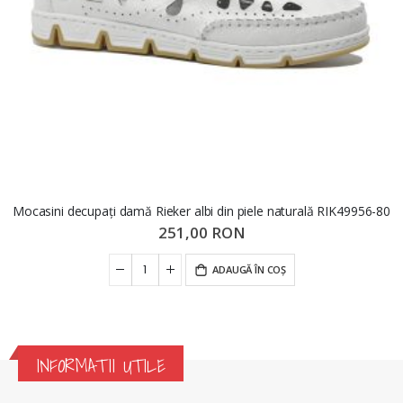
Mocasini decupați damă Rieker albi din piele naturală RIK49956-80
251,00 RON
ADAUGĂ ÎN COȘ
INFORMATII UTILE