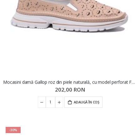
Mocasini damă Gallop roz din piele naturală, cu model perforat FNX242
202,00 RON
ADAUGĂ ÎN COȘ
-30%