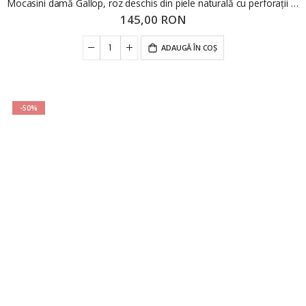
Mocasini damă Gallop, roz deschis din piele naturală cu perforații FNX98104
145,00 RON
ADAUGĂ ÎN COȘ
-50%