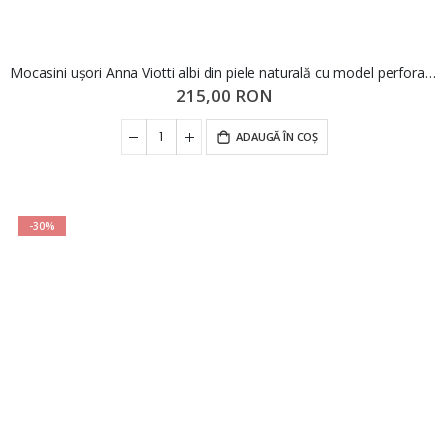
Mocasini ușori Anna Viotti albi din piele naturală cu model perforat GOR405
215,00 RON
ADAUGĂ ÎN COȘ
-30%