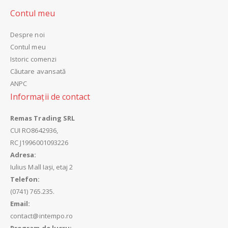
Contul meu
Despre noi
Contul meu
Istoric comenzi
Căutare avansată
ANPC
Informații de contact
Remas Trading SRL
CUI
RO8642936,
RC
J1996001093226
Adresa:
Iulius Mall Iași, etaj 2
Telefon:
(0741) 765.235.
Email:
contact@intempo.ro
Program de lucru: