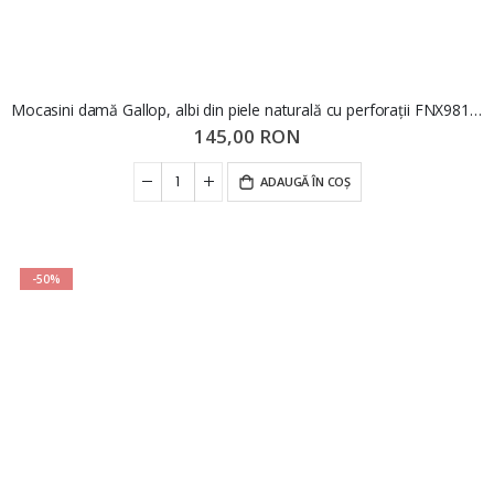
Mocasini damă Gallop, albi din piele naturală cu perforații FNX98104
145,00 RON
ADAUGĂ ÎN COȘ
-50%