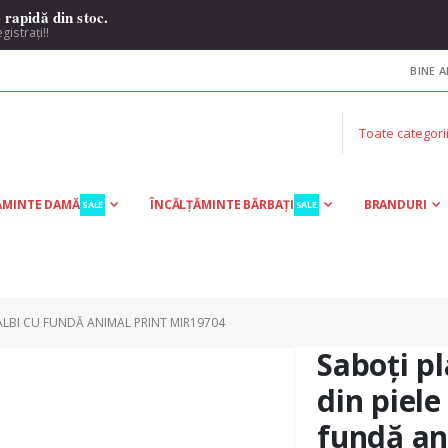
rapidă din stoc.
egistrați!!
BINE A
ĂMINTE DAMĂ
ÎNCĂLȚĂMINTE BĂRBAȚI
BRANDURI
SALE
SALE
ALBI CU FUNDĂ ANIMAL PRINT MIR19704
Saboți p
din piele
fundă an