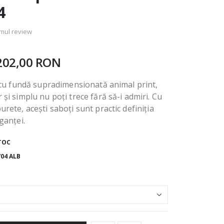
4
imul review
202,00 RON
i cu fundă supradimensionată animal print,
 și simplu nu poți trece fără să-i admiri. Cu
urete, acești saboți sunt practic definiția
ganței.
TOC
704 ALB