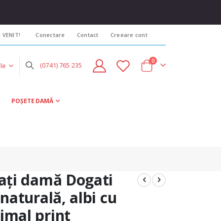
I VENIT!
Conectare
Contact
Creeare cont
items
0
(0741) 765 235
Cart
POȘETE DAMĂ
lați damă Dogati
 naturală, albi cu
imal print