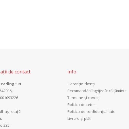
ații de contact
Info
Trading SRL
Garanție clienți
642936,
Recomandări îngrijire încălțăminte
6001093226
Termene și condiții
:
Politica de retur
ll Iași, etaj 2
Politica de confidențialitate
n:
Livrare și plăți
65.235.