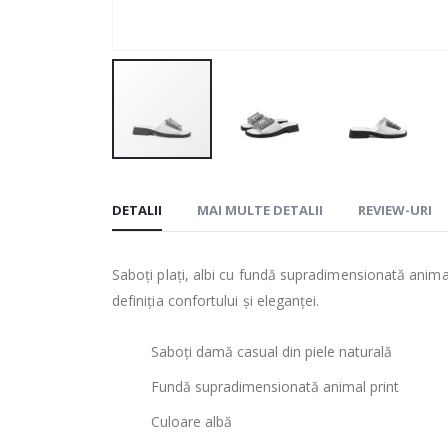
Skip
to
DETALII
MAI MULTE DETALII
REVIEW-URI
the
beginning
of
Saboți plați, albi cu fundă supradimensionată animal 
the
definiția confortului și eleganței.
images
gallery
Saboți damă casual din piele naturală
Fundă supradimensionată animal print
Culoare albă