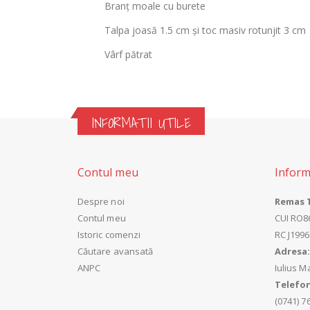
Branț moale cu burete
Talpa joasă 1.5 cm și toc masiv rotunjit 3 cm
Vârf pătrat
INFORMATII UTILE
Contul meu
Inform
Despre noi
Remas 
Contul meu
CUI
RO8
Istoric comenzi
RC
J199
Căutare avansată
Adresa
ANPC
Iulius Ma
Telefo
(0741) 7