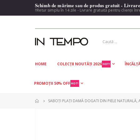
Schimb de mărime sau de produs gratuit - Livrare 
!!Retur simplu în 14 zile - Livrare gratuită pentru clienții înr
HOME
COLECȚII NOUTĂȚI 2026
ÎNCĂLȚ
HOT!
PROMOȚII 50% OFF
HOT!
SABOȚI PLAȚI DAMĂ DOGATI DIN PIELE NATURALĂ, 
Skip
to
the
end