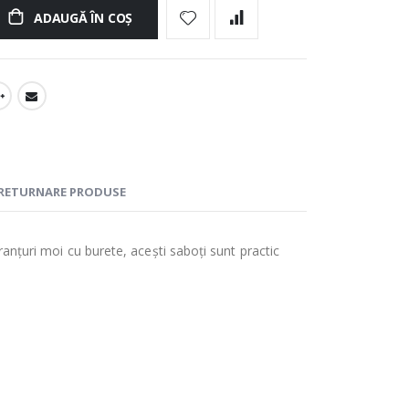
ADAUGĂ ÎN COȘ
RETURNARE PRODUSE
ranțuri moi cu burete, acești saboți sunt practic