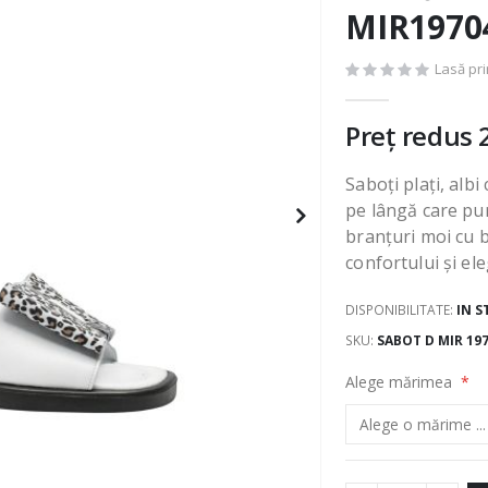
MIR1970
Lasă pr
Preț redus
Saboți plați, alb
pe lângă care pur
branțuri moi cu b
confortului și ele
DISPONIBILITATE:
IN S
SKU
SABOT D MIR 19
Alege mărimea