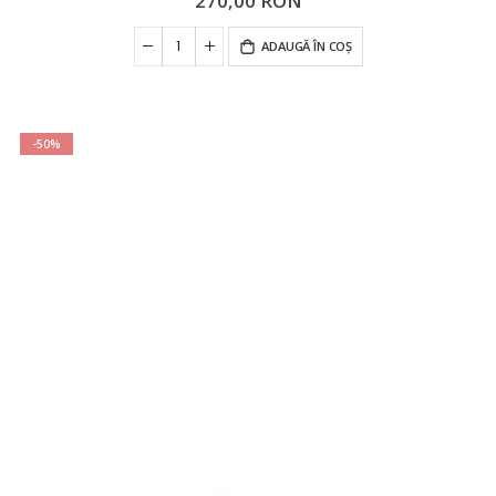
270,00 RON
ADAUGĂ ÎN COȘ
-50%