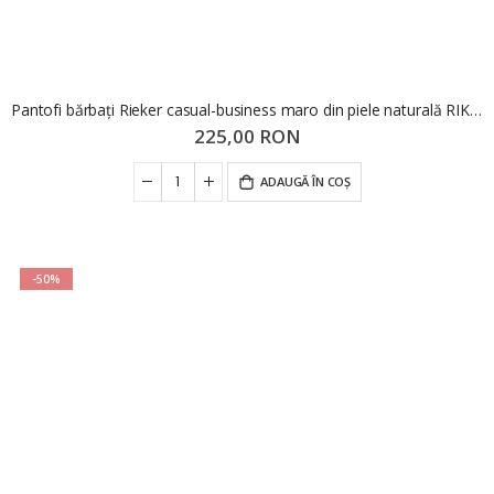
Pantofi bărbați Rieker casual-business maro din piele naturală RIK13522-24
225,00 RON
ADAUGĂ ÎN COȘ
-50%