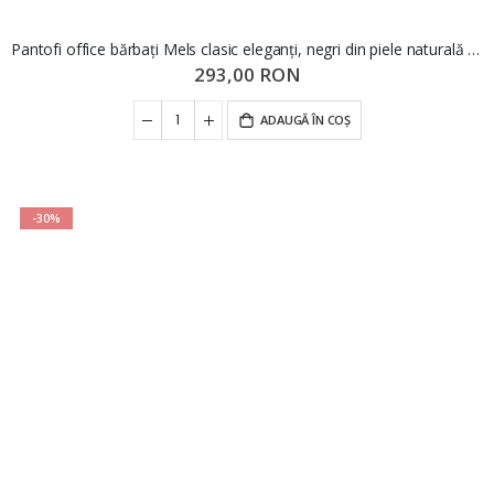
Pantofi office bărbați Mels clasic eleganți, negri din piele naturală FNX81138
293,00 RON
ADAUGĂ ÎN COȘ
-30%