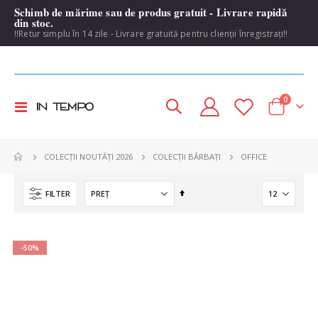
Schimb de mărime sau de produs gratuit - Livrare rapidă
din stoc.
!!Retur simplu în 14 zile - Livrare gratuită pentru clienții înregistrați!!
items
0
Toggle
Cart
Nav
OFFICE
COLECȚII NOUTĂȚI 2026
COLECȚII BĂRBAȚI
Set
FILTER
Descending
Direction
-50%