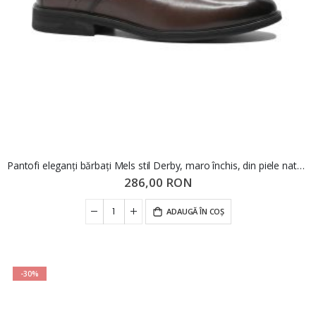
Pantofi eleganți bărbați Mels stil Derby, maro închis, din piele naturală FNX2812
286,00 RON
ADAUGĂ ÎN COȘ
-30%