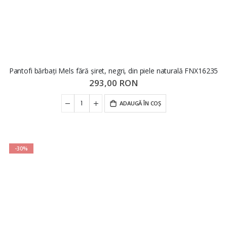
Pantofi bărbați Mels fără șiret, negri, din piele naturală FNX16235
293,00 RON
ADAUGĂ ÎN COȘ
-30%