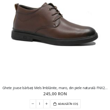
Ghete joase bărbați Mels îmblănite, maro, din piele naturală FNX2633M
245,00 RON
ADAUGĂ ÎN COȘ