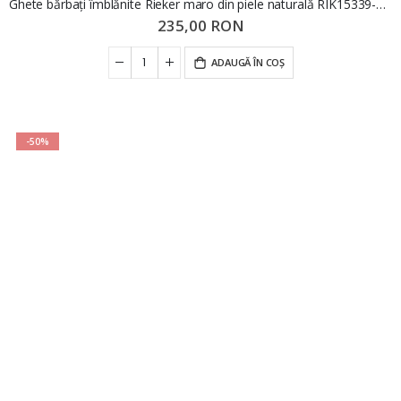
Ghete bărbați îmblănite Rieker maro din piele naturală RIK15339-25M
235,00 RON
ADAUGĂ ÎN COȘ
-50%