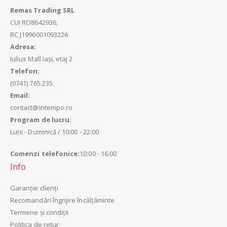
Remas Trading SRL
CUI
RO8642936,
RC
J1996001093226
Adresa:
Iulius Mall Iași, etaj 2
Telefon:
(0741) 765.235.
Email:
contact@intempo.ro
Program de lucru:
Luni - Duminică / 10:00 - 22:00
Comenzi telefonice:
10:00 - 16:00
Info
Garanție clienți
Recomandări îngrijire încălțăminte
Termene și condiții
Politica de retur