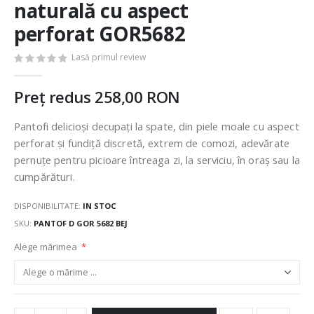
naturală cu aspect
of
the
perforat GOR5682
images
gallery
Lasă primul review
Preț redus
258,00 RON
Pantofi delicioși decupați la spate, din piele moale cu aspect
perforat și fundiță discretă, extrem de comozi, adevărate
pernuțe pentru picioare întreaga zi, la serviciu, în oraș sau la
cumpărături.
DISPONIBILITATE:
IN STOC
SKU
PANTOF D GOR 5682 BEJ
Alege mărimea