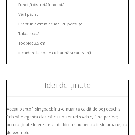
Fundiță discretă înnodată
Vârf pătrat
Branțuri extrem de moi, cu pernuțe
Talpa joasă
Toc bloc 3.5 cm
Închidere la spate cu baretă și cataramă
Idei de ținute
Acești pantofi slingback într-o nuanță caldă de bej deschis,
îmbină eleganța clasică cu un aer retro-chic, fiind perfecți
pentru ținute lejere de zi, de birou sau pentru ieșiri urbane, ca
de exemplu: