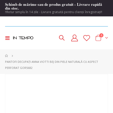
Schimb de mărime sau de produs gratuit - Livrare rapidă
din stoc.
!!Retur simplu în 14 zile - Livrare gratuită pentru clienții înregistrați!!
items
0
Toggle
Cart
Nav
PANTOFI DECUPAȚI ANNA VIOTTI BEJ DIN PIELE NATURALĂ CU ASPECT
PERFORAT GOR5682
Skip
to
the
end
of
the
images