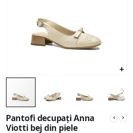
gallery
Skip
Pantofi decupați Anna
to
the
Viotti bej din piele
beginning