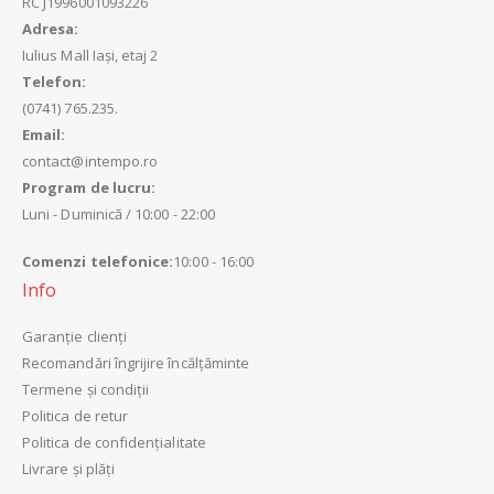
RC
J1996001093226
Adresa:
Iulius Mall Iași, etaj 2
Telefon:
(0741) 765.235.
Email:
contact@intempo.ro
Program de lucru:
Luni - Duminică / 10:00 - 22:00
Comenzi telefonice:
10:00 - 16:00
Info
Garanție clienți
Recomandări îngrijire încălțăminte
Termene și condiții
Politica de retur
Politica de confidențialitate
Livrare și plăți