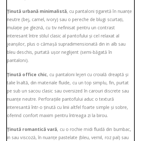
Ținută urbană minimalistă
, cu pantaloni țigaretă în nuanțe
neutre (bej, camel, ivory) sau o pereche de blugi scurtați,
mulație pe gleznă, cu tiv nefinisat pentru un contrast
interesant între stilul clasic al pantofului și cel relaxat al
jeanșilor, plus o cămașă supradimensionată din in alb sau
bleu deschis, purtată ușor neglijent (semi-băgată în
pantaloni).
Ținută office chic
, cu pantaloni lejeri cu croială dreaptă și
talie înaltă, din materiale fluide, cu un top simplu, fin, purtat
pe sub un sacou clasic sau oversized în carouri discrete sau
nuanțe neutre. Perforațiile pantofului aduc o textură
interesantă într-o ținută cu linii altfel foarte simple și sobre,
oferind confort maxim pentru întreaga zi la birou.
Ținută romantică vară
, cu o rochie midi fluidă din bumbac,
in sau viscoză, în nuanțe pastelate (bleu, vernil, roz pal) sau