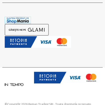
©Copyright 2026 Remas Trading SRL. Toate drepturile rezervate.